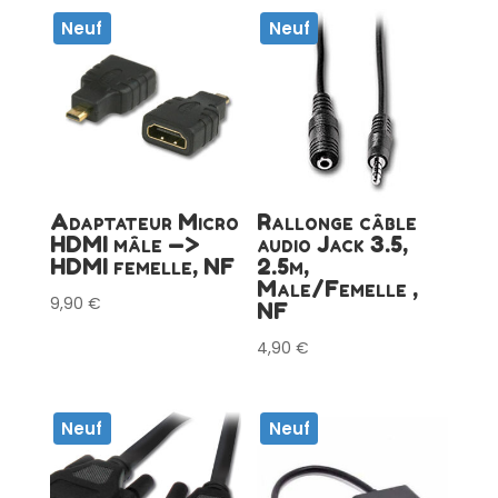
Neuf
Neuf
Adaptateur Micro
Rallonge câble
HDMI mâle —>
audio Jack 3.5,
HDMI femelle, NF
2.5m,
Male/Femelle ,
9,90
€
NF
4,90
€
Neuf
Neuf