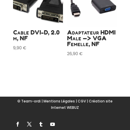
Cable DVI-D, 2.0
Adaptateur HDMI
m, NF
Male —> VGA
Femelle, NF
9,90
€
26,90
€
© Team-ordi |
Mentions Légales
|
CGV
|
Création site
Internet WEBUZ