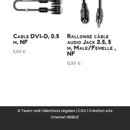
Cable DVI-D, 0.5
Rallonge câble
m, NF
audio Jack 3.5, 5
m, Male/Femelle ,
5,60
€
NF
12,50
€
© Team-ordi |
Mentions Légales
|
CGV
|
Création site
Internet WEBUZ