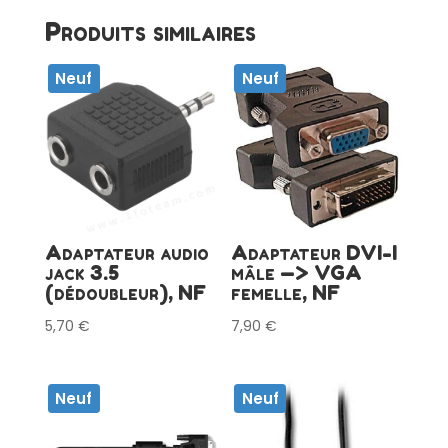
2m,
NF
Produits similaires
Neuf
Neuf
Adaptateur audio
Adaptateur DVI-I
jack 3.5
mâle —> VGA
(dédoubleur), NF
femelle, NF
5,70
€
7,90
€
Neuf
Neuf