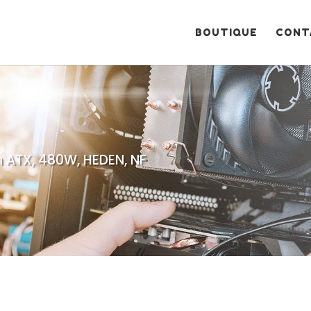
Recherche
de
produits
BOUTIQUE
CONT
n ATX, 480W, HEDEN, NF