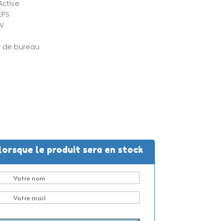
Active
EPS
2V
ur de bureau
lorsque le produit sera en stock