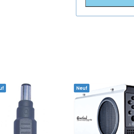
uf
Neuf