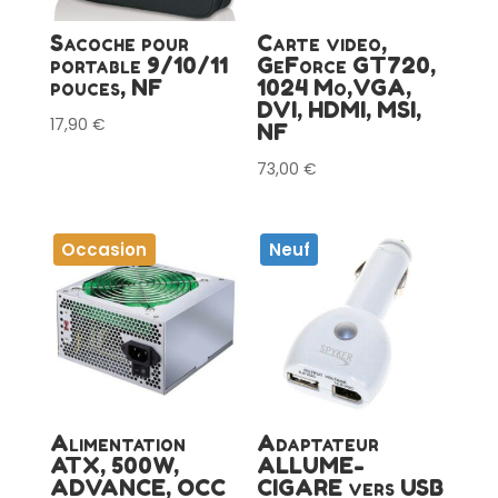
Sacoche pour
Carte video,
portable 9/10/11
GeForce GT720,
pouces, NF
1024 Mo,VGA,
DVI, HDMI, MSI,
17,90
€
NF
73,00
€
Occasion
Neuf
Alimentation
Adaptateur
ATX, 500W,
ALLUME-
ADVANCE, OCC
CIGARE vers USB