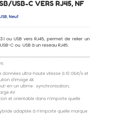
B/USB-C VERS RJ45, NF
USB
,
Neuf
.1 ou USB vers RJ45, permet de relier un
 USB-C ou USB à un reseau RJ45.
s:
de données ultra-haute vitesse à 10 Gbit/s et
lution d’image 4K
ut-en-un ultime : synchronisation,
arge AV
ation et orientable dans n’importe quelle
hybride adaptée à n’importe quelle marque