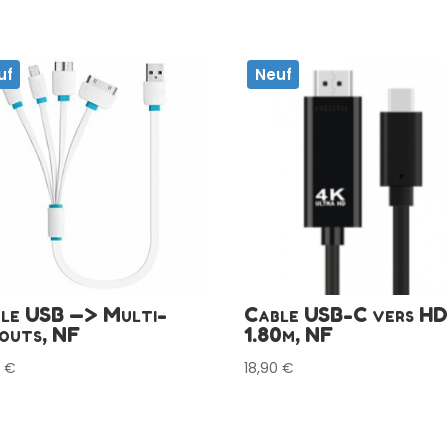
uf
Neuf
le USB —> Multi-
Cable USB-C vers HD
outs, NF
1.80m, NF
0
€
18,90
€