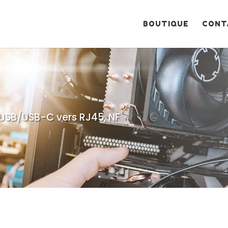
Recherche
de
produits
BOUTIQUE
CONT
USB/USB-C vers RJ45, NF