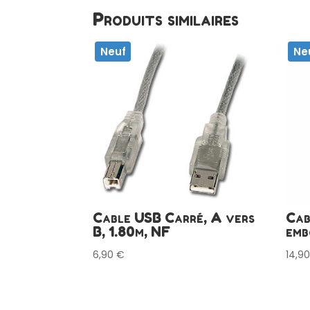
Produits similaires
Neuf
Ne
Cable USB Carré, A vers
Cab
B, 1.80m, NF
emb
6,90
€
14,9