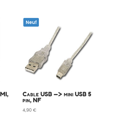
Neuf
MI,
Cable USB —> mini USB 5
pin, NF
4,90
€