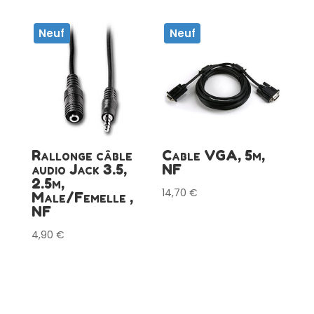
Neuf
Neuf
Rallonge câble
Cable VGA, 5m,
audio Jack 3.5,
NF
2.5m,
14,70
€
Male/Femelle ,
NF
4,90
€