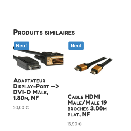
Mâle
-
-
-
>
Produits similaires
VGA
Femelle,
NF
Neuf
Neuf
Adaptateur
Display-Port —>
DVI-D Mâle,
Cable HDMI
1.80m, NF
Male/Male 19
20,00
€
broches 3.00m
plat, NF
15,90
€