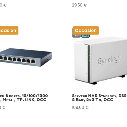
00
€
29,50
€
casion
Occasion
ch 8 ports, 10/100/1000
Serveur NAS Synology, DS2
t, Metal, TP-LINK, OCC
2 Baie, 2×3 To, OCC
90
€
109,00
€