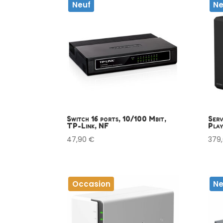
Neuf
Ne
Switch 16 ports, 10/100 Mbit,
Ser
TP-Link, NF
Play
47,90
€
379
Occasion
Ne