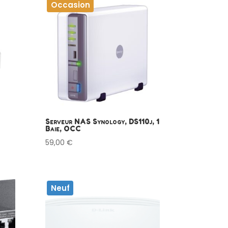
Occasion
Serveur NAS Synology, DS110j, 1
Baie, OCC
59,00
€
Neuf