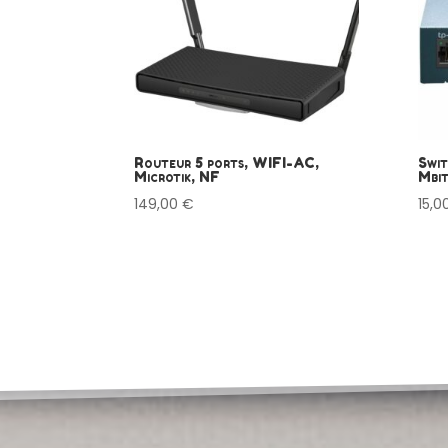
Routeur 5 ports, WIFI-AC,
Swit
Microtik, NF
Mbi
149,00
€
15,0