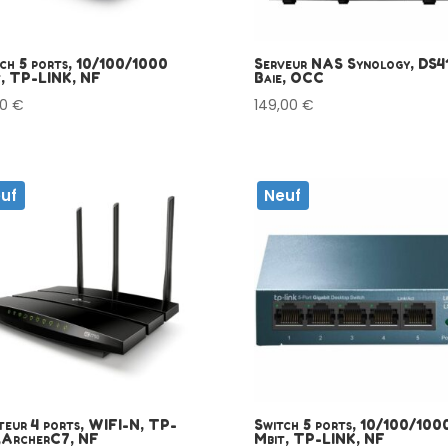
ch 5 ports, 10/100/1000
Serveur NAS Synology, DS41
t, TP-LINK, NF
Baie, OCC
90
€
149,00
€
uf
Neuf
eur 4 ports, WIFI-N, TP-
Switch 5 ports, 10/100/100
k,ArcherC7, NF
Mbit, TP-LINK, NF