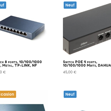
uf
Neuf
ch 8 ports, 10/100/1000
Switch POE 4 ports,
, Metal, TP-LINK, NF
10/100/1000 Mbits, DAHUA
90
€
45,00
€
casion
Neuf