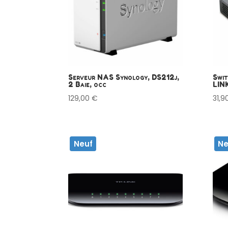
Serveur NAS Synology, DS212j,
Swit
2 Baie, occ
LIN
129,00
€
31,9
Neuf
Ne