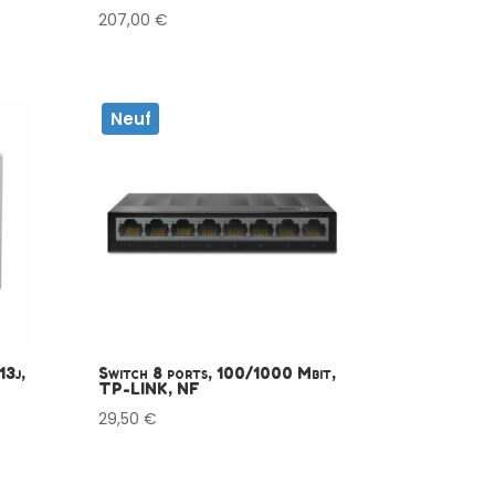
207,00
€
Neuf
13j,
Switch 8 ports, 100/1000 Mbit,
TP-LINK, NF
29,50
€