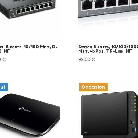
ch 8 ports, 10/100 Mbit, D-
Switch 8 ports, 10/100/100
K, NF
Mbit, 4xPoe, TP-Link, NF
0
€
99,00
€
uf
Occasion