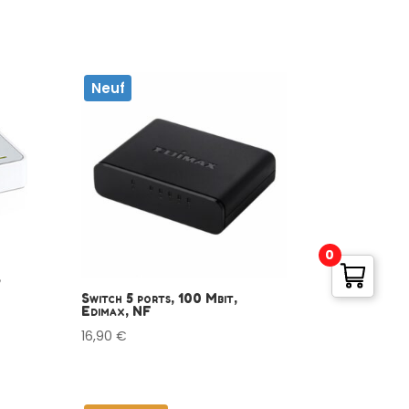
Neuf
0
,
Switch 5 ports, 100 Mbit,
Edimax, NF
16,90
€