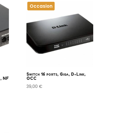
Occasion
Switch 16 ports, Giga, D-Link,
, NF
OCC
39,00
€