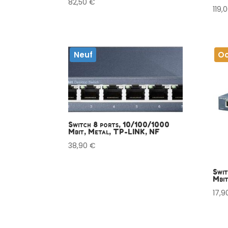
82,50
€
119,
Neuf
Oc
Switch 8 ports, 10/100/1000
Mbit, Metal, TP-LINK, NF
38,90
€
Swit
Mbi
17,