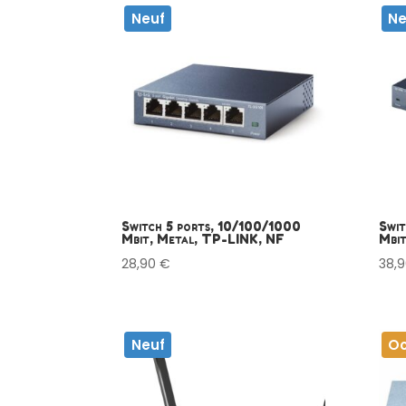
Neuf
Ne
Switch 5 ports, 10/100/1000
Swit
Mbit, Metal, TP-LINK, NF
Mbit
28,90
€
38,
Neuf
Oc