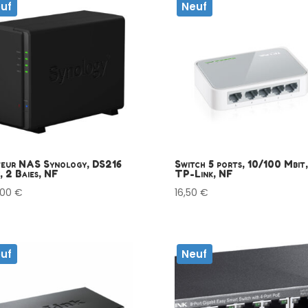
uf
Neuf
veur NAS Synology, DS216
Switch 5 ports, 10/100 Mbit,
, 2 Baies, NF
TP-Link, NF
,00
€
16,50
€
uf
Neuf