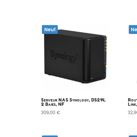
Neuf
Ne
Serveur NAS Synology, DS214,
Rout
2 Baies, NF
Link
309,00
€
32,