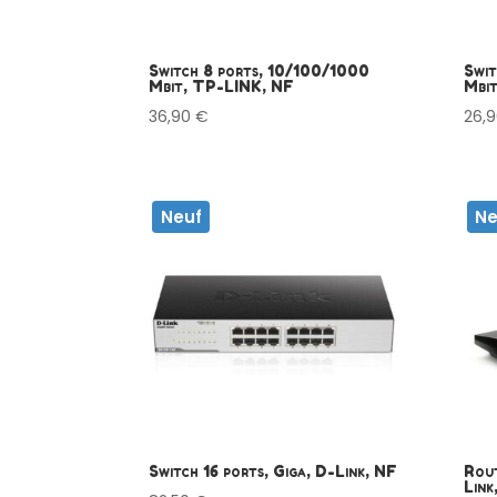
Switch 8 ports, 10/100/1000
Swit
Mbit, TP-LINK, NF
Mbi
36,90
€
26,
Neuf
Ne
Switch 16 ports, Giga, D-Link, NF
Rout
Lin