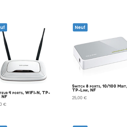
uf
Neuf
Switch 8 ports, 10/100 Mbit
TP-Link, NF
eur 4 ports, WIFI-N, TP-
, NF
25,00
€
90
€