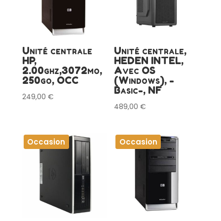
Unité centrale
Unité centrale,
HP,
HEDEN INTEL,
2.00ghz,3072mo,
Avec OS
250go, OCC
(Windows), -
Basic-, NF
249,00
€
489,00
€
Occasion
Occasion