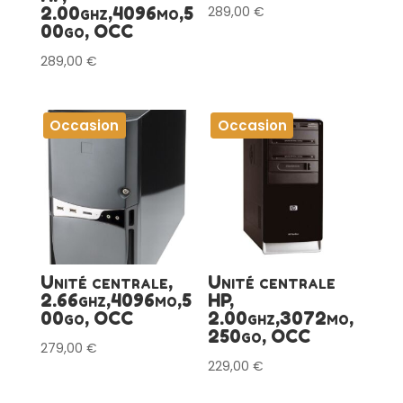
2.00ghz,4096mo,5
289,00
€
00go, OCC
289,00
€
Occasion
Occasion
Unité centrale,
Unité centrale
2.66ghz,4096mo,5
HP,
00go, OCC
2.00ghz,3072mo,
250go, OCC
279,00
€
229,00
€