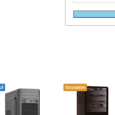
uf
Occasion