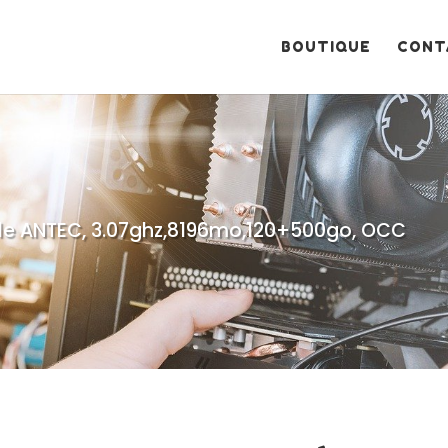
Recherche
de
produits
BOUTIQUE
CONT
ale ANTEC, 3.07ghz,8196mo,120+500go, OCC