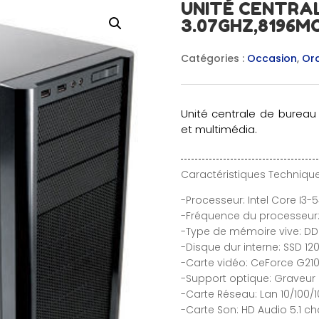
UNITÉ CENTRA
3.07GHZ,8196M
Catégories :
Occasion
,
Ord
Unité centrale de bureau
et multimédia.
Caractéristiques Technique
-Processeur: Intel Core I3-
-Fréquence du processeur:
-Type de mémoire vive: DD
-Disque dur interne: SSD 1
-Carte vidéo: CeForce G210
-Support optique: Graveu
-Carte Réseau: Lan 10/100
-Carte Son: HD Audio 5.1 c