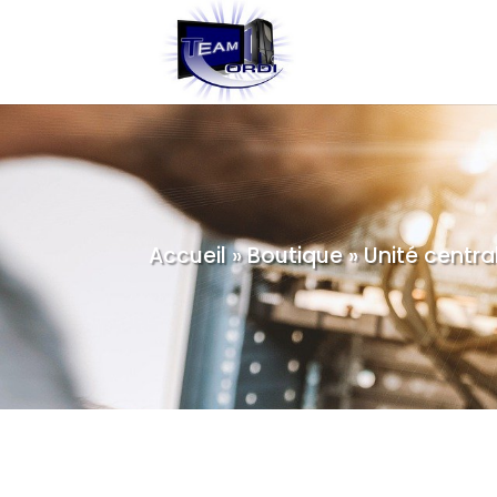
Accueil
»
Boutique
»
Unité centr