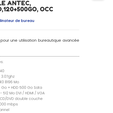
LE ANTEC,
O,120+500GO, OCC
inateur de bureau
 pour une utilisation bureautique avancée
s:
540
 3.07ghz
R3 8196 Mo
20 Go + HDD 500 Go Sata
- 512 Mo DVI / HDMI / VGA
r CD/DVD double couche
/1000 mbps
hannel