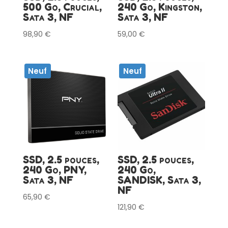
500 Go, Crucial,
240 Go, Kingston,
Sata 3, NF
Sata 3, NF
98,90
€
59,00
€
Neuf
Neuf
SSD, 2.5 pouces,
SSD, 2.5 pouces,
240 Go, PNY,
240 Go,
Sata 3, NF
SANDISK, Sata 3,
NF
65,90
€
121,90
€