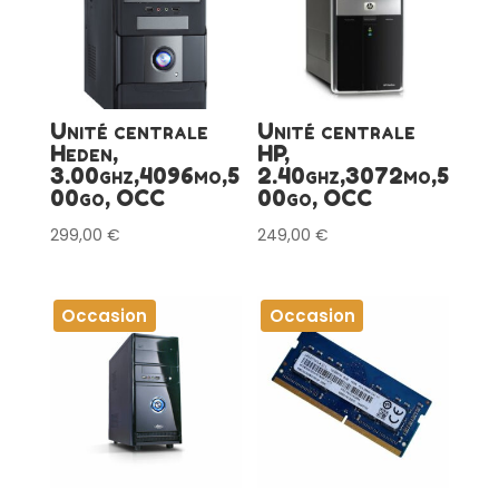
Unité centrale
Unité centrale
Heden,
HP,
3.00ghz,4096mo,5
2.40ghz,3072mo,5
00go, OCC
00go, OCC
299,00
€
249,00
€
Occasion
Occasion