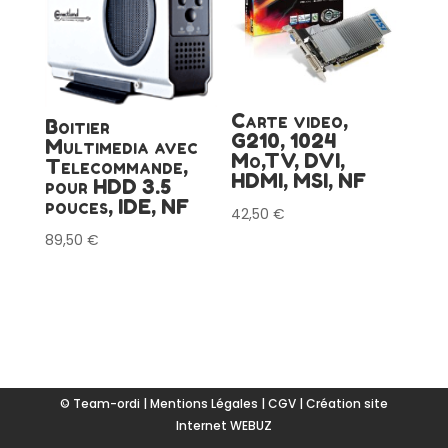
Carte video,
Boitier
G210, 1024
Multimedia avec
Mo,TV, DVI,
Telecommande,
HDMI, MSI, NF
pour HDD 3.5
pouces, IDE, NF
42,50
€
89,50
€
© Team-ordi |
Mentions Légales
|
CGV
|
Création site
Internet WEBUZ