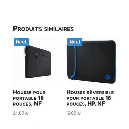
dos
16
pouces,
LENOVO,
NF
Produits similaires
Neuf
Neuf
Housse pour
Housse réversible
portable 16
pour portable 16
pouces, NF
pouces, HP, NF
24,00
€
19,00
€