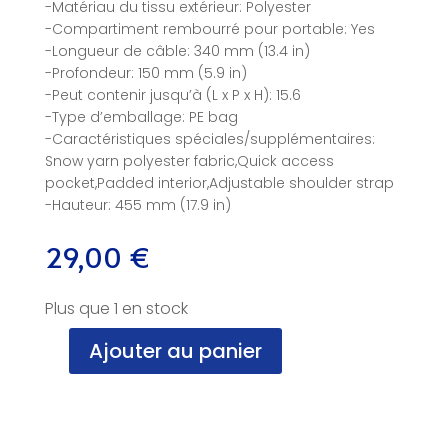
-Matériau du tissu extérieur: Polyester
-Compartiment rembourré pour portable: Yes
-Longueur de câble: 340 mm (13.4 in)
-Profondeur: 150 mm (5.9 in)
-Peut contenir jusqu’à (L x P x H): 15.6
-Type d’emballage: PE bag
-Caractéristiques spéciales/supplémentaires:
Snow yarn polyester fabric,Quick access
pocket,Padded interior,Adjustable shoulder strap
-Hauteur: 455 mm (17.9 in)
29,00
€
Plus que 1 en stock
Ajouter au panier
quantité
de
Sac
à