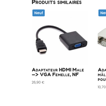
Produits similaires
Neuf
Ne
Adaptateur HDMI Male
Ada
—> VGA Femelle, NF
mâl
pou
26,90
€
10,7