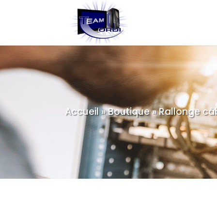
Accueil
»
Boutique
»
Rallonge câb