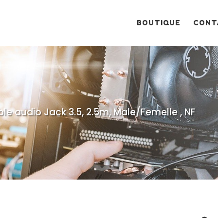
Recherche
de
produits
BOUTIQUE
CONT
le audio Jack 3.5, 2.5m, Male/Femelle , NF