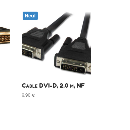
Neuf
,
Cable DVI-D, 2.0 m, NF
9,90
€