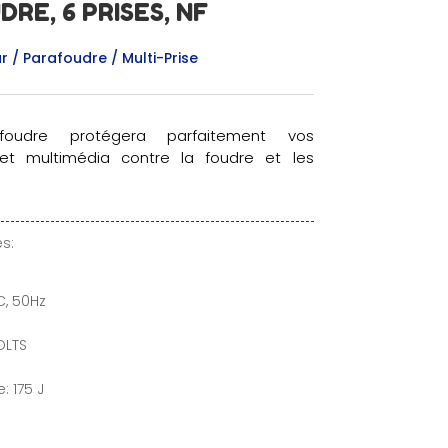
RE, 6 PRISES, NF
 / Parafoudre / Multi-Prise
afoudre protégera parfaitement vos
t multimédia contre la foudre et les
s:
C, 50Hz
OLTS
: 175 J