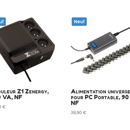
uf
Neuf
uleur Z1 Zenergy,
Alimentation univers
 VA, NF
pour PC Portable, 90
NF
0
€
39,90
€