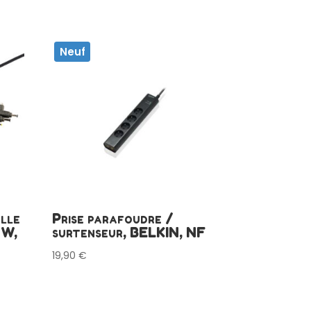
Neuf
elle
Prise parafoudre /
 W,
surtenseur, BELKIN, NF
19,90
€