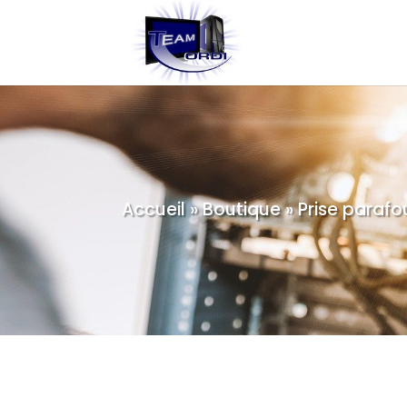
Accueil
»
Boutique
»
Prise parafou