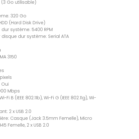
(3 Go utilisable)
ème: 320 Go
DD (Hard Disk Drive)
e dur système: 5400 RPM
r disque dur système: Serial ATA
n
GMA 3150
es
pixels
 Oui
1000 Mbps
Fi B (IEEE 802.11b), Wi-Fi G (IEEE 802.11g), Wi-
t: 2 x USB 2.0
ère: Casque (Jack 3.5mm Femelle), Micro
45 Femelle, 2 x USB 2.0