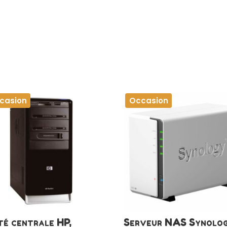
casion
Occasion
té centrale HP,
Serveur NAS Synolog