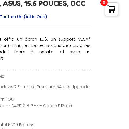
0
 ASUS, 15.6 POUCES, OCC
Tout en Un (All in One)
UT offre un écran 15,6, un support VESA*
sur un mur et des émissions de carbones
oduit facile à installer et avec un
t.
s:
indows 7 Familiale Premium 64 bits Upgrade
rni: Oui
 Atom D425 (1.8 GHz – Cache 512 ko)
ntel NM10 Express