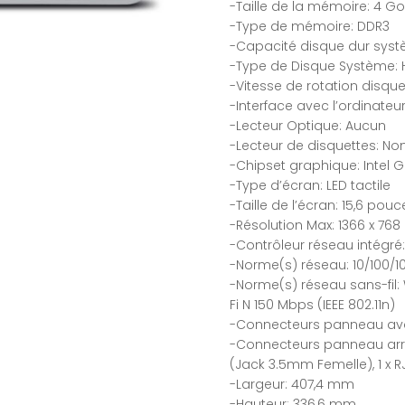
-Taille de la mémoire: 4 Go 
-Type de mémoire: DDR3
-Capacité disque dur syst
-Type de Disque Système: H
-Vitesse de rotation disqu
-Interface avec l’ordinateu
-Lecteur Optique: Aucun
-Lecteur de disquettes: No
-Chipset graphique: Intel 
-Type d’écran: LED tactile
-Taille de l’écran: 15,6 pouc
-Résolution Max: 1366 x 768 
-Contrôleur réseau intégré:
-Norme(s) réseau: 10/100/
-Norme(s) réseau sans-fil: Wi-
Fi N 150 Mbps (IEEE 802.11n)
-Connecteurs panneau avan
-Connecteurs panneau arri
(Jack 3.5mm Femelle), 1 x RJ
-Largeur: 407,4 mm
-Hauteur: 336,6 mm