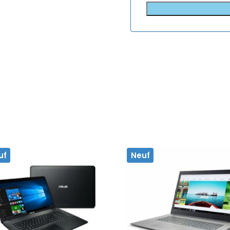
uf
Neuf