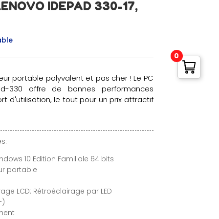
LENOVO IDEPAD 330-17,
able
0
teur portable polyvalent et pas cher ! Le PC
ad-330 offre de bonnes performances
 d'utilisation, le tout pour un prix attractif
s:
ndows 10 Edition Familiale 64 bits
ur portable
rage LCD: Rétroéclairage par LED
+)
ment