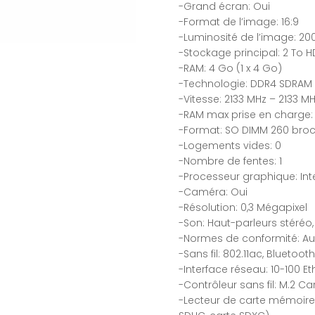
-Grand écran: Oui
-Format de l’image: 16:9
-Luminosité de l’image: 2
-Stockage principal: 2 To 
-RAM: 4 Go (1 x 4 Go)
-Technologie: DDR4 SDRAM
-Vitesse: 2133 MHz – 2133 M
-RAM max prise en charge:
-Format: SO DIMM 260 bro
-Logements vides: 0
-Nombre de fentes: 1
-Processeur graphique: Int
-Caméra: Oui
-Résolution: 0,3 Mégapixel
-Son: Haut-parleurs stéré
-Normes de conformité: Aud
-Sans fil: 802.11ac, Bluetooth
-Interface réseau: 10-100 Et
-Contrôleur sans fil: M.2 Ca
-Lecteur de carte mémoire: 