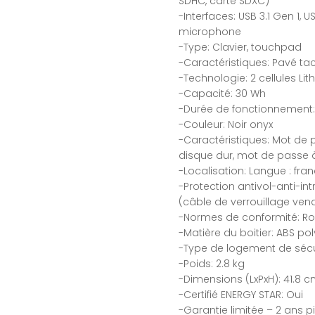
SDHC, carte SDXC)
-Interfaces: USB 3.1 Gen 1, 
microphone
-Type: Clavier, touchpad
-Caractéristiques: Pavé tac
-Technologie: 2 cellules Lit
-Capacité: 30 Wh
-Durée de fonctionnement:
-Couleur: Noir onyx
-Caractéristiques: Mot de 
disque dur, mot de passe à
-Localisation: Langue : fran
-Protection antivol-anti-int
(câble de verrouillage ve
-Normes de conformité: R
-Matière du boitier: ABS p
-Type de logement de sécur
-Poids: 2.8 kg
-Dimensions (LxPxH): 41.8 c
-Certifié ENERGY STAR: Oui
-Garantie limitée – 2 ans p