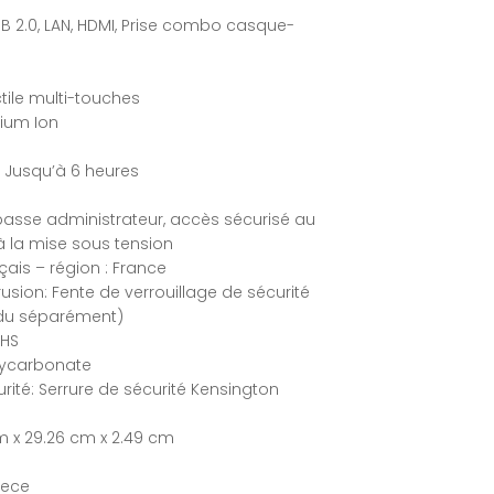
USB 2.0, LAN, HDMI, Prise combo casque-
tile multi-touches
hium Ion
 Jusqu’à 6 heures
passe administrateur, accès sécurisé au
 la mise sous tension
çais – région : France
rusion: Fente de verrouillage de sécurité
ndu séparément)
oHS
olycarbonate
ité: Serrure de sécurité Kensington
m x 29.26 cm x 2.49 cm
iece