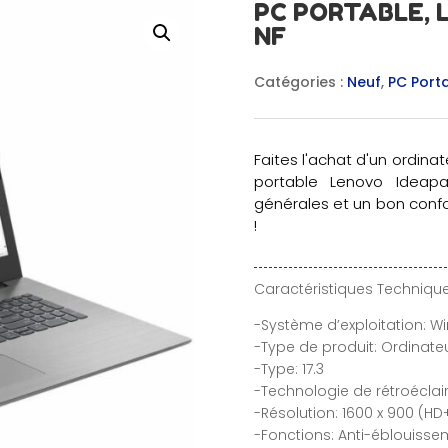
PC PORTABLE, 
NF
Catégories :
Neuf
,
PC Port
Faites l'achat d'un ordina
portable Lenovo Ideap
générales et un bon confort
!
Caractéristiques Technique
-Système d’exploitation: Wi
-Type de produit: Ordinate
-Type: 17.3
-Technologie de rétroéclai
-Résolution: 1600 x 900 (HD
-Fonctions: Anti-éblouisse