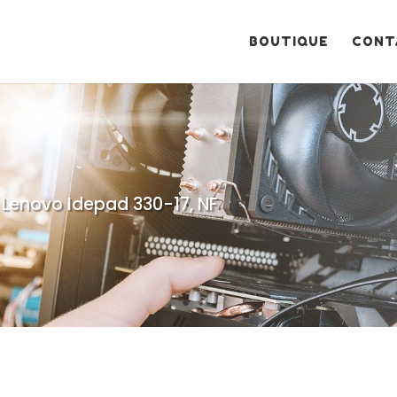
Recherche
de
produits
BOUTIQUE
CONT
 Lenovo Idepad 330-17, NF