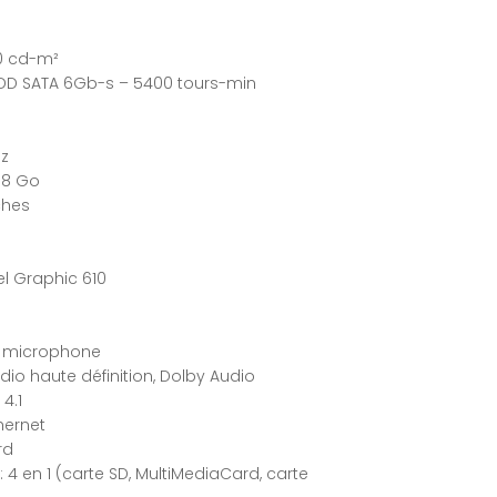
00 cd-m²
HDD SATA 6Gb-s – 5400 tours-min
Hz
 8 Go
ches
el Graphic 610
o, microphone
io haute définition, Dolby Audio
 4.1
hernet
rd
4 en 1 (carte SD, MultiMediaCard, carte