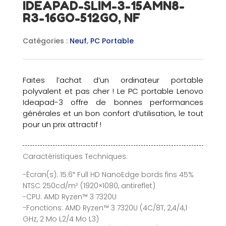
IDEAPAD-SLIM-3-15AMN8-
R3-16GO-512GO, NF
Catégories :
Neuf
,
PC Portable
Faites l’achat d’un ordinateur portable
polyvalent et pas cher ! Le PC portable Lenovo
Ideapad-3 offre de bonnes performances
générales et un bon confort d’utilisation, le tout
pour un prix attractif !
Caractéristiques Techniques:
-Écran(s): 15.6″ Full HD NanoEdge bords fins 45%
NTSC 250cd/m² (1920×1080, antireflet)
-CPU: AMD Ryzen™ 3 7320U
-Fonctions: AMD Ryzen™ 3 7320U (4C/8T, 2,4/4,1
GHz, 2 Mo L2/4 Mo L3)