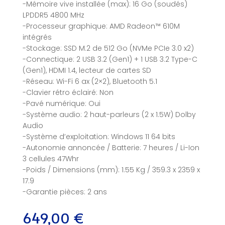
-Mémoire vive installée (max): 16 Go (soudés)
LPDDR5 4800 MHz
-Processeur graphique: AMD Radeon™ 610M
intégrés
-Stockage: SSD M.2 de 512 Go (NVMe PCIe 3.0 x2)
-Connectique: 2 USB 3.2 (Gen1) + 1 USB 3.2 Type-C
(Gen1), HDMI 1.4, lecteur de cartes SD
-Réseau: Wi-Fi 6 ax (2×2), Bluetooth 5.1
-Clavier rétro éclairé: Non
-Pavé numérique: Oui
-Système audio: 2 haut-parleurs (2 x 1.5W) Dolby
Audio
-Système d’exploitation: Windows 11 64 bits
-Autonomie annoncée / Batterie: 7 heures / Li-Ion
3 cellules 47Whr
-Poids / Dimensions (mm): 1.55 Kg / 359.3 x 2359 x
17.9
-Garantie pièces: 2 ans
649,00
€