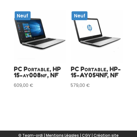
Neuf
Neuf
PC Portable, HP
PC Portable, HP-
15-ay008nf, NF
15-AY054NF, NF
609,00
€
579,00
€
© Team-ordi |
Mentions Légales
|
CGV
|
Création site