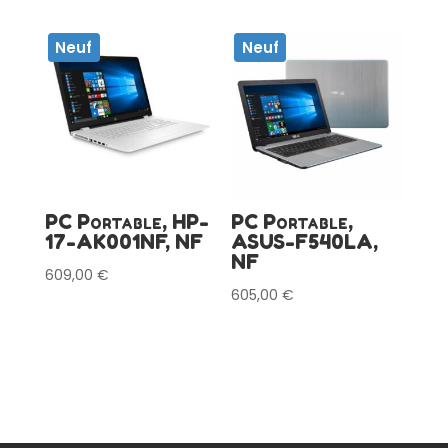
Neuf
Neuf
PC Portable, HP-
PC Portable,
17-AK001NF, NF
ASUS-F540LA,
NF
609,00
€
605,00
€