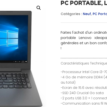
PC PORTABLE, 
Catégories :
Neuf
,
PC Port
Faites l'achat d'un ordina
portable Lenovo ideap
générales et un bon confort
!
Caractéristiques Technique
-Processeur Intel Core i3-
-4 Go de mémoire DDR4 (4 
au total)
-Ecran de 15.6 avec résoluti
-SSD 240 Crucial Go sata
-2 ports USB 3.0 + 1 connec
-Communication sans fil Wi-