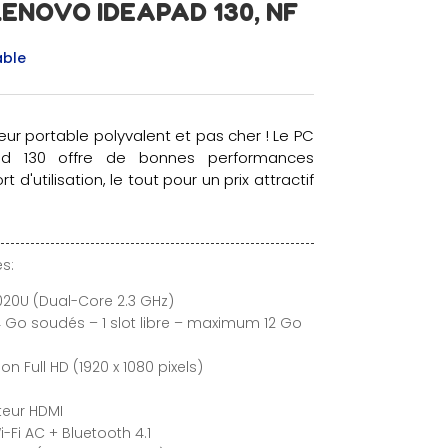
LENOVO IDEAPAD 130, NF
able
teur portable polyvalent et pas cher ! Le PC
ad 130 offre de bonnes performances
 d'utilisation, le tout pour un prix attractif
s:
7020U (Dual-Core 2.3 GHz)
Go soudés – 1 slot libre – maximum 12 Go
on Full HD (1920 x 1080 pixels)
teur HDMI
Fi AC + Bluetooth 4.1