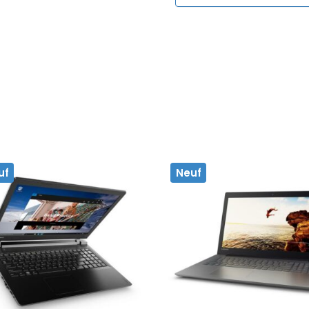
uf
Neuf