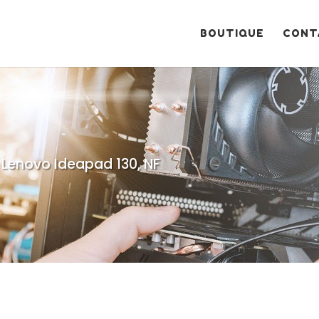
Recherche
de
produits
BOUTIQUE
CONT
 Lenovo Ideapad 130, NF