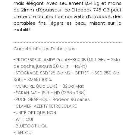
mais élégant. Avec seulement 1,54 kg et moins
de 21mm d’épaisseur, ce Elitebook 745 G3 peut
prétendre au titre tant convoité d’ultrabook, des
portables fins, légers et beau misant sur la
mobilité.
Caractéristiques Techniques:
-PROCESSEUR: AMD® Pro A8-8600B (1,60 GHz – 2Mo
de cache, jusqu’à 3,0 GHz – 4c/4t)
-STOCKAGE: SSD 128 Go M2– GPT/EFI + SSD 250 Go
Sata– SMART 100%
-MÉMOIRE: 8Go DDR3 – 32Go Max
-ÉCRAN: 14″ – 16:9 – HD (1366 x 768)
-PUCE GRAPHIQUE: Radeon R6 series
-CLAVIER: AZERTY RÉTROÉCLAIRÉ
-UNITÉ OPTIQUE: NON
-WIFI: OUI
-BLUETOOTH: OUI
-LAN: OUI