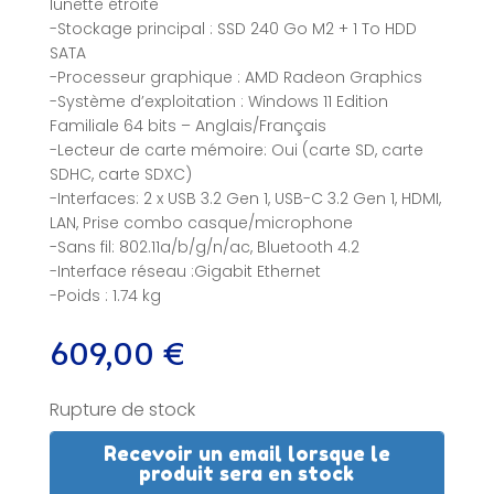
lunette étroite
-Stockage principal : SSD 240 Go M2 + 1 To HDD
SATA
-Processeur graphique : AMD Radeon Graphics
-Système d’exploitation : Windows 11 Edition
Familiale 64 bits – Anglais/Français
-Lecteur de carte mémoire: Oui (carte SD, carte
SDHC, carte SDXC)
-Interfaces: 2 x USB 3.2 Gen 1, USB-C 3.2 Gen 1, HDMI,
LAN, Prise combo casque/microphone
-Sans fil: 802.11a/b/g/n/ac, Bluetooth 4.2
-Interface réseau :Gigabit Ethernet
-Poids : 1.74 kg
609,00
€
Rupture de stock
Recevoir un email lorsque le
produit sera en stock