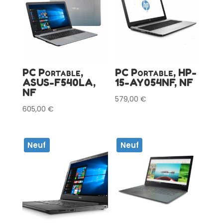
PC Portable,
PC Portable, HP-
ASUS-F540LA,
15-AY054NF, NF
NF
579,00
€
605,00
€
Neuf
Neuf