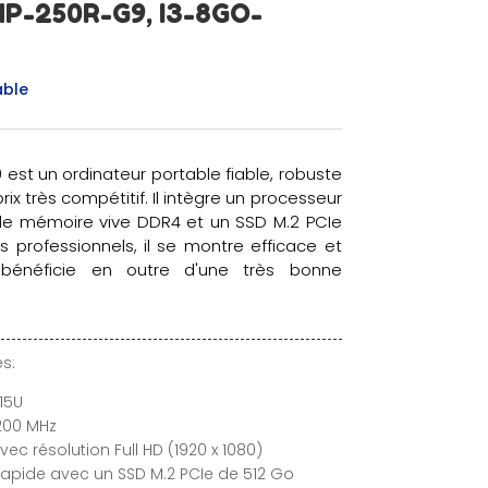
P-250R-G9, I3-8GO-
able
est un ordinateur portable fiable, robuste
ix très compétitif. Il intègre un processeur
o de mémoire vive DDR4 et un SSD M.2 PCIe
 professionnels, il se montre efficace et
Il bénéficie en outre d'une très bonne
s:
15U
200 MHz
vec résolution Full HD (1920 x 1080)
rapide avec un SSD M.2 PCIe de 512 Go