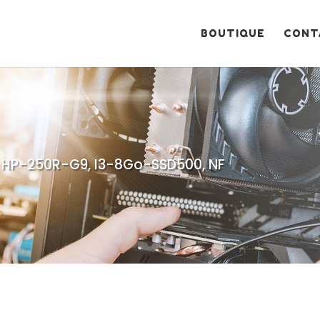
Recherche
de
produits
BOUTIQUE
CONT
, HP-250R-G9, I3-8Go-SSD500, NF