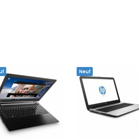
uf
Neuf