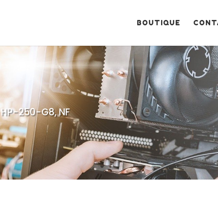
Recherche
de
produits
BOUTIQUE
CONT
, HP-250-G8, NF