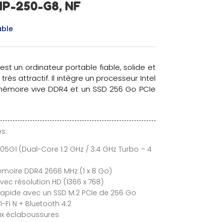
P-250-G8, NF
able
st un ordinateur portable fiable, solide et
très attractif. Il intègre un processeur Intel
mémoire vive DDR4 et un SSD 256 Go PCIe
s:
005G1 (Dual-Core 1.2 GHz / 3.4 GHz Turbo – 4
oire DDR4 2666 MHz (1 x 8 Go)
avec résolution HD (1366 x 768)
rapide avec un SSD M.2 PCIe de 256 Go
Fi N + Bluetooth 4.2
aux éclaboussures