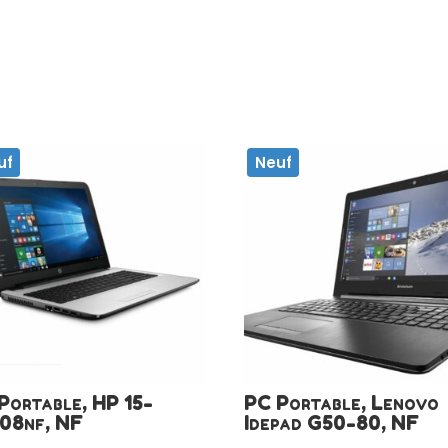
uf
Neuf
Portable, HP 15-
PC Portable, Lenovo
08nf, NF
Idepad G50-80, NF