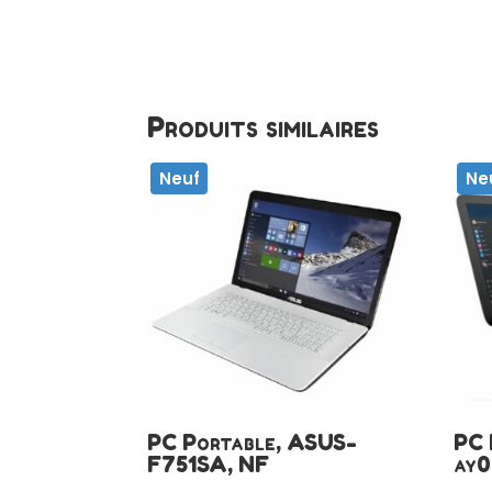
Produits similaires
Neuf
Ne
PC Portable, ASUS-
PC 
F751SA, NF
ay0