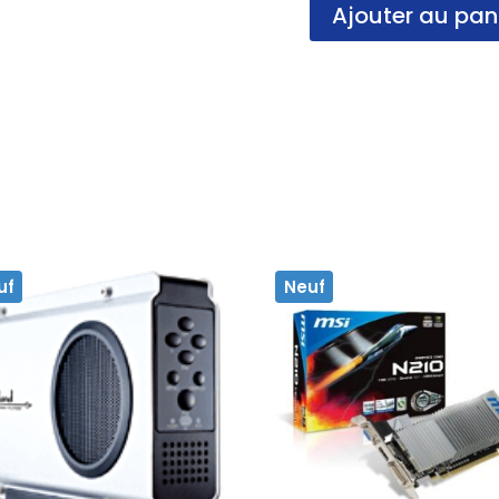
Ajouter au pan
quantité
de
Pack
Clavier
/
Souris,
USB,
Advance,
NF
uf
Neuf