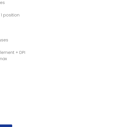
hes
1 position
uses
ilement + DPI
 max