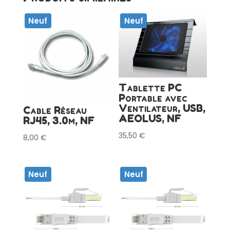
Neuf
Neuf
Tablette PC
Portable avec
Ventilateur, USB,
Cable Réseau
AEOLUS, NF
RJ45, 3.0m, NF
35,50
€
8,00
€
Neuf
Neuf