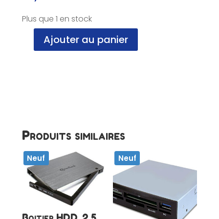
Plus que 1 en stock
Ajouter au panier
quantité
de
Lecteur
de
carte
externe,
USB3/USB-
C,
NF
Produits similaires
Neuf
Neuf
Boitier HDD, 2.5 ,