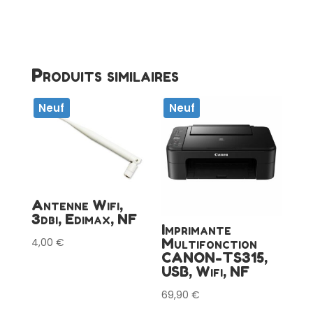
2910,
NF
Produits similaires
Neuf
Neuf
Antenne Wifi,
3dbi, Edimax, NF
Imprimante
Multifonction
4,00
€
CANON-TS315,
USB, Wifi, NF
69,90
€