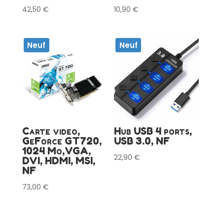
42,50
€
10,90
€
Neuf
Neuf
Carte video,
Hub USB 4 ports,
GeForce GT720,
USB 3.0, NF
1024 Mo,VGA,
22,90
€
DVI, HDMI, MSI,
NF
73,00
€