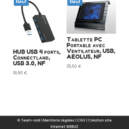
Neuf
Neuf
Tablette PC
Portable avec
Ventilateur, USB,
HUB USB 4 ports,
AEOLUS, NF
Connectland,
USB 3.0, NF
35,50
€
19,90
€
© Team-ordi |
Mentions Légales
|
CGV
|
Création site
Internet WEBUZ