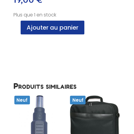
Plus que 1 en stock
Ajouter au panier
quantité
de
Housse
réversible
pour
portable
17
pouces,
URBAN
Produits similaires
FACTORY,
NF
Neuf
Neuf