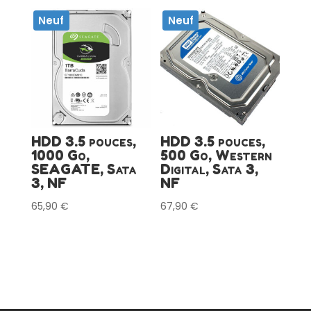
Neuf
Neuf
HDD 3.5 pouces,
HDD 3.5 pouces,
1000 Go,
500 Go, Western
SEAGATE, Sata
Digital, Sata 3,
3, NF
NF
65,90
€
67,90
€