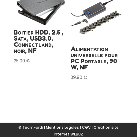
Boitier HDD, 2.5 ,
Sata, USB3.0,
Connectland,
Alimentation
noir, NF
universelle pour
PC Portable, 90
25,00
€
W, NF
39,90
€
© Team-ordi |
Mentions Légales
|
CGV
|
Création site
Internet WEBUZ