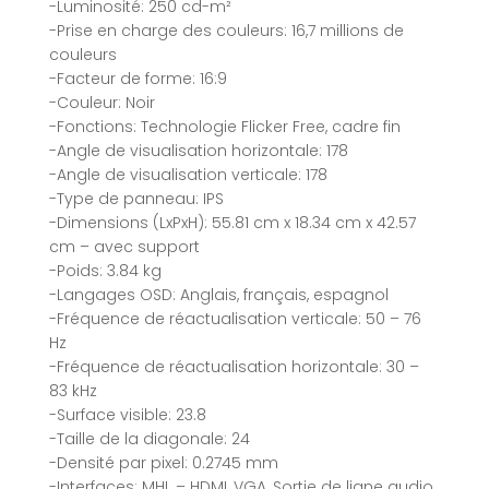
-Luminosité: 250 cd-m²
-Prise en charge des couleurs: 16,7 millions de
couleurs
-Facteur de forme: 16:9
-Couleur: Noir
-Fonctions: Technologie Flicker Free, cadre fin
-Angle de visualisation horizontale: 178
-Angle de visualisation verticale: 178
-Type de panneau: IPS
-Dimensions (LxPxH): 55.81 cm x 18.34 cm x 42.57
cm – avec support
-Poids: 3.84 kg
-Langages OSD: Anglais, français, espagnol
-Fréquence de réactualisation verticale: 50 – 76
Hz
-Fréquence de réactualisation horizontale: 30 –
83 kHz
-Surface visible: 23.8
-Taille de la diagonale: 24
-Densité par pixel: 0.2745 mm
-Interfaces: MHL – HDMI, VGA, Sortie de ligne audio