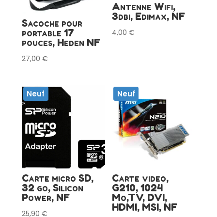
Antenne Wifi,
3dbi, Edimax, NF
Sacoche pour
portable 17
4,00
€
pouces, Heden NF
27,00
€
Neuf
Neuf
Carte micro SD,
Carte video,
32 go, Silicon
G210, 1024
Power, NF
Mo,TV, DVI,
HDMI, MSI, NF
25,90
€