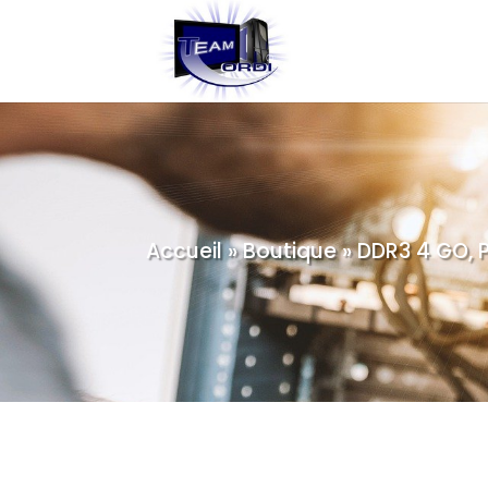
Accueil
»
Boutique
»
DDR3 4 GO, 