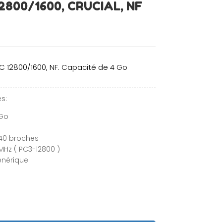
12800/1600, CRUCIAL, NF
 12800/1600, NF. Capacité de 4 Go
s:
 Go
40 broches
MHz ( PC3-12800 )
énérique