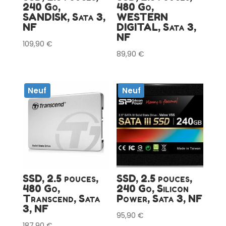
240 Go,
480 Go,
SANDISK, Sata 3,
WESTERN
NF
DIGITAL, Sata 3,
NF
109,90
€
89,90
€
Neuf
Neuf
SSD, 2.5 pouces,
SSD, 2.5 pouces,
480 Go,
240 Go, Silicon
Transcend, Sata
Power, Sata 3, NF
3, NF
95,90
€
187,90
€