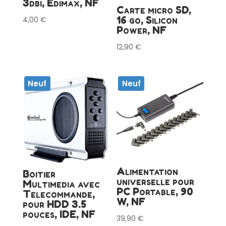
3dbi, Edimax, NF
Carte micro SD,
16 go, Silicon
4,00
€
Power, NF
12,90
€
Neuf
Neuf
Alimentation
Boitier
universelle pour
Multimedia avec
PC Portable, 90
Telecommande,
W, NF
pour HDD 3.5
pouces, IDE, NF
39,90
€