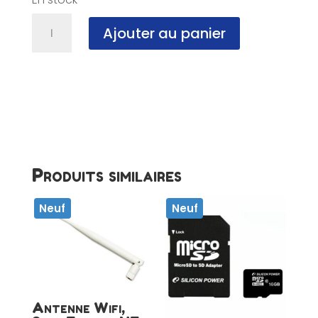
quantité
Ajouter au panier
de
Connecteur
Molex
-
-
-
>
PCIE
6
Produits similaires
pins,
NF
Neuf
Neuf
Antenne Wifi,