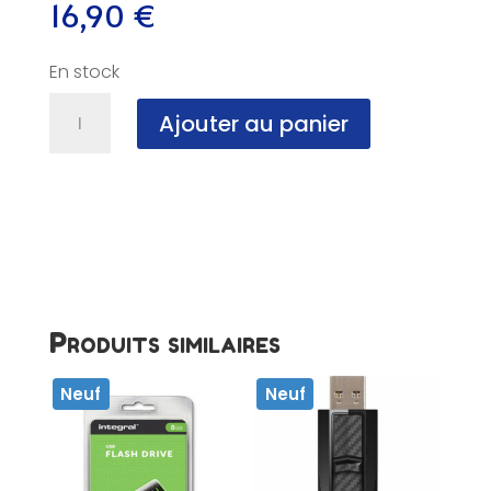
16,90
€
En stock
quantité
Ajouter au panier
de
Clé
USB
3.2,
64
Go,
KINGSTON,
NF
Produits similaires
Neuf
Neuf