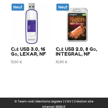
Neuf
Neuf
Clé USB 3.0, 16
Clé USB 2.0, 8 Go,
Go, LEXAR, NF
INTEGRAL, NF
13,50
€
10,90
€
© Team-ordi |
Mentions Légales
|
CGV
|
Création site
Internet WEBUZ