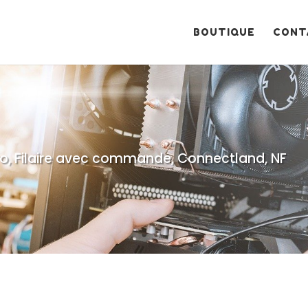
Recherche
de
produits
BOUTIQUE
CONT
o, Filaire avec commande, Connectland, NF