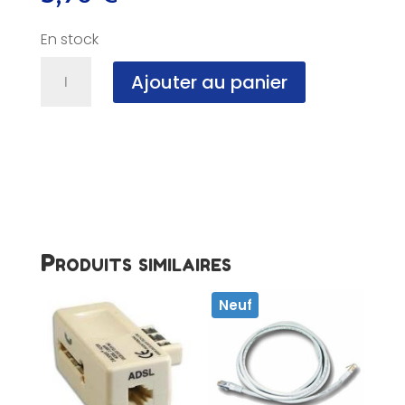
En stock
quantité
Ajouter au panier
de
Cable
Réseau
RJ45,
0.25m,
cat
8,
NF
Produits similaires
Neuf