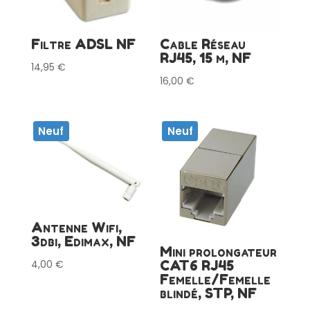
Filtre ADSL NF
Cable Réseau
RJ45, 15 m, NF
14,95
€
16,00
€
Neuf
Neuf
Antenne Wifi,
3dbi, Edimax, NF
Mini prolongateur
CAT6 RJ45
4,00
€
Femelle/Femelle
blindé, STP, NF