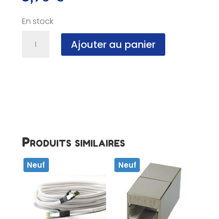
En stock
quantité
Ajouter au panier
de
Cable
Réseau
RJ45,
0.15m,
cat
8,
NF
Produits similaires
Neuf
Neuf