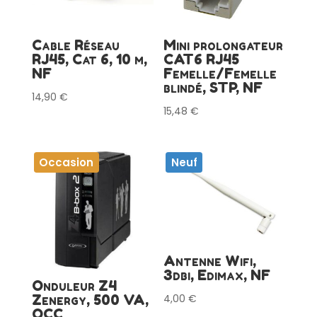
Cable Réseau
Mini prolongateur
RJ45, Cat 6, 10 m,
CAT6 RJ45
NF
Femelle/Femelle
blindé, STP, NF
14,90
€
15,48
€
Occasion
Neuf
Antenne Wifi,
3dbi, Edimax, NF
Onduleur Z4
Zenergy, 500 VA,
4,00
€
OCC