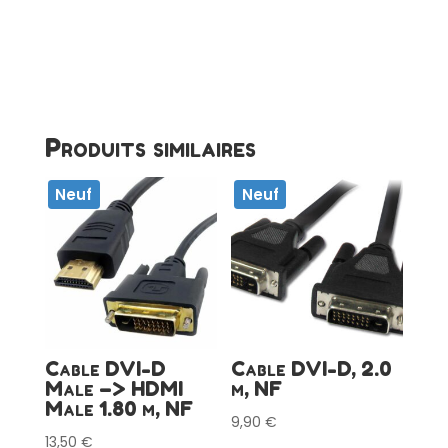
Male
-
-
-
>
VGA
Produits similaires
Femelle,
BENFEI,
NF
Neuf
Neuf
Cable DVI-D
Cable DVI-D, 2.0
Male –> HDMI
m, NF
Male 1.80 m, NF
9,90
€
13,50
€