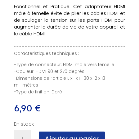
Fonctionnel et Pratique: Cet adaptateur HDMI
mâle à femelle évite de plier les câbles HDMI et
de soulager la tension sur les ports HDMI pour
augmenter la durée de vie de votre appareil et
le câble HDMI.
Caractéristiques techniques :
-Type de connecteur: HDMI mâle vers femelle
-Couleur: HDMI 90 et 270 degrés
-Dimensions de l’article L x l x H: 30 x 12 x 13
millimètres
-Type de finition: Doré
6,90
€
En stock
quantité
Ajouter au panier