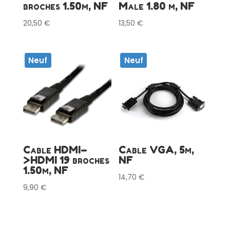
broches 1.50m, NF
Male 1.80 m, NF
20,50
€
13,50
€
Neuf
Neuf
Cable HDMI–
Cable VGA, 5m,
>HDMI 19 broches
NF
1.50m, NF
14,70
€
9,90
€