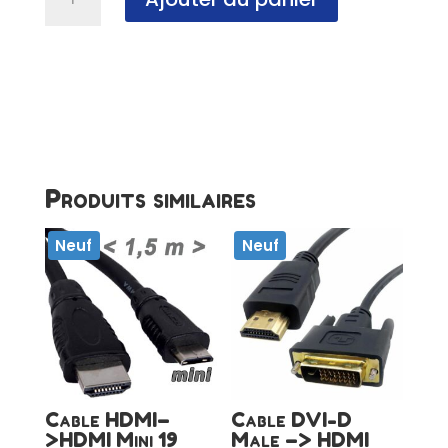
de
Adaptateur
HDMI
mâle
vers
HDMI
femelle,
90°,
NF
Produits similaires
Neuf
Neuf
Cable HDMI–
Cable DVI-D
>HDMI Mini 19
Male –> HDMI