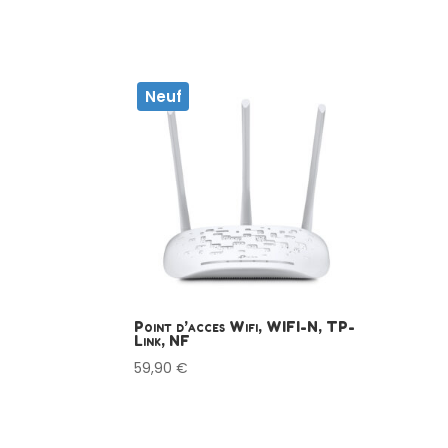
Neuf
Point d’acces Wifi, WIFI-N, TP-
Link, NF
59,90
€