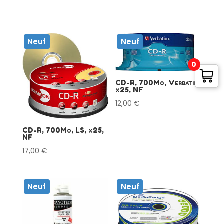
Neuf
Neuf
0
CD-R, 700Mo, Verbatim,
x25, NF
12,00
€
CD-R, 700Mo, LS, x25,
NF
17,00
€
Neuf
Neuf