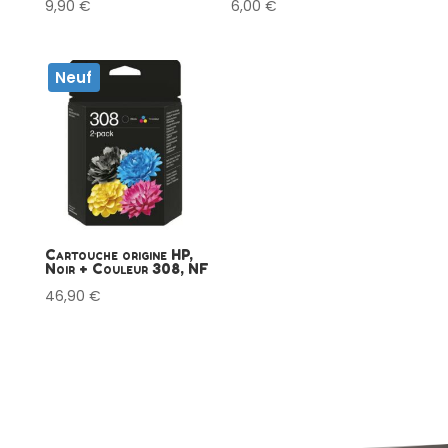
9,90
€
6,00
€
Neuf
Cartouche origine HP,
Noir + Couleur 308, NF
46,90
€