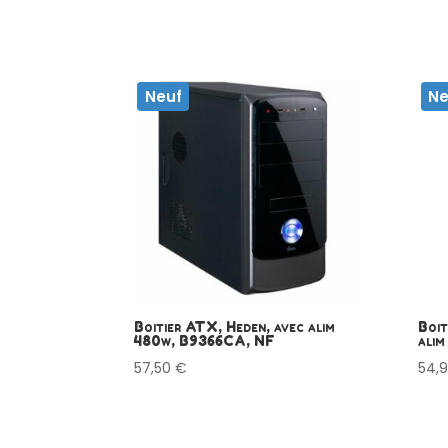
Neuf
Ne
Boitier ATX, Heden, avec alim
Boi
480w, B9366CA, NF
alim
57,50
€
54,