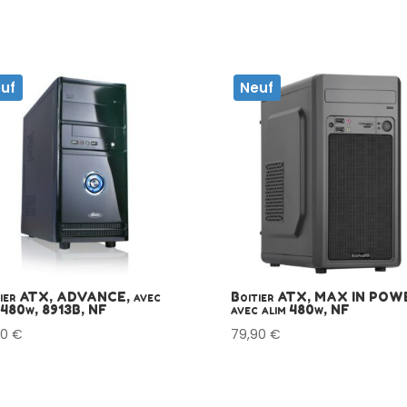
uf
Neuf
tier ATX, ADVANCE, avec
Boitier ATX, MAX IN POW
 480w, 8913B, NF
avec alim 480w, NF
90
€
79,90
€